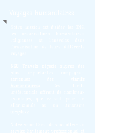
Voyages humanitaires
Notre mission est d’aider les ONG,
les organisations humanitaires,
religieuses et bénévoles dans
l’organisation de leurs différents
voyages.
NGO Travels
négocie auprès des
plus importantes compagnies
aériennes des
«
tarifs
humanitaires
».
Ces tarifs
préférentiels offrent de nombreux
avantages, que ce soit pour un
aller-simple ou un itinéraire
complexe.
Notre priorité est de vous offrir un
service hautement professionnel et